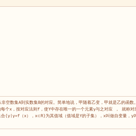
非空数集A到实数集B的对应。简单地说，甲随着乙变，甲就是乙的函数
的每个x，按对应法则f，使Y中存在唯一的一个元素y与之对应 ， 就称对
集合{y|y=f（x），x∈R}为其值域（值域是Y的子集），x叫做自变量，