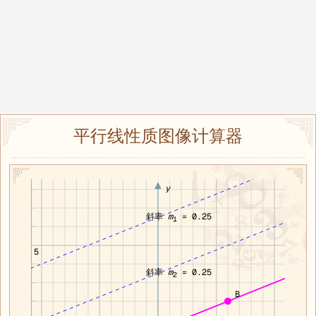
平行线性质图像计算器
y
斜率
m
= 0.25
1
5
斜率
m
= 0.25
2
B